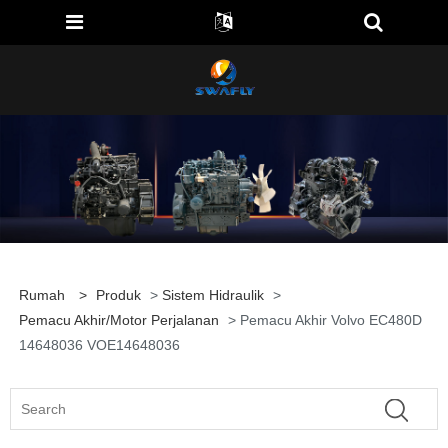
Rumah
>
Produk
>
Sistem Hidraulik
>
Pemacu Akhir/Motor Perjalanan
> Pemacu Akhir Volvo EC480D
14648036 VOE14648036