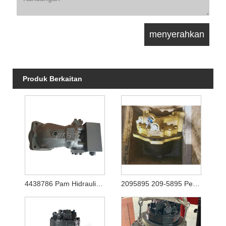
Produk Berkaitan
4438786 Pam Hidraulik Utama untuk Hitachi Ex1200-5 (YA00003081)
2095895 209-5895 Pemacu Akhir Motor Perjalanan Hidraulik untuk Jengkaut Caterpilalr E365C E385C E385B E390D E390F