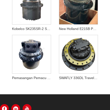
Kobelco SK235SR-2 SK250-8 SK260-8 Motor Kembara LQ15V00020F1
New Holland E215B Pemacu Akhir YN15V00037F2
Pemasangan Pemacu Akhir Volvo EC330B EC330BLC VOE 14528281,VOE14528281
SWAFLY 336DL Travel Motor Assy 355-5668 3555668